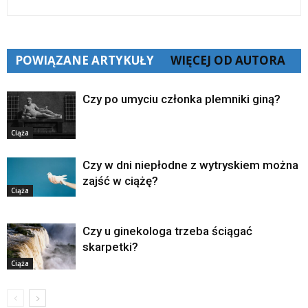
POWIĄZANE ARTYKUŁY
WIĘCEJ OD AUTORA
Czy po umyciu członka plemniki giną?
Ciąża
Czy w dni niepłodne z wytryskiem można
zajść w ciążę?
Ciąża
Czy u ginekologa trzeba ściągać
skarpetki?
Ciąża