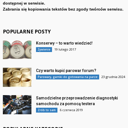
dostępnej w serwisie.
Zabrania się kopiowania tekstów bez zgody twórców serwisu.
POPULARNE POSTY
Konserwy – to warto wiedzieć!
19 lutego 2017
Żywienie
Czy warto kupić parowar forum?
23 grudnia 2024
Parowary, garnki do gotowania na parze
Samodzielne przeprowadzenie diagnostyki
samochodu za pomocą testera
6 czerwca 2019
Zrób to sam