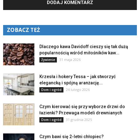
ZOBACZ TEŻ
Dlaczego kawa Davidoff cieszy się tak dużą
popularnością wśród miłośników kaw...
31 maja 2026
Żywienie
Krzesła i hokery Tessa – jak stworzyć
elegancką i spójną aranżację...
24 lutego 2026
Dom i ogród
Czym kierować się przy wyborze drzwi do
łazienki? Przewaga modeli drewnianych
31 grudnia 2025
Dom i ogród
Czym bawi się 2-letni chłopiec?