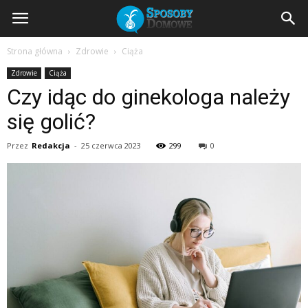
SposobyDomowe.pl
Strona główna
Zdrowie
Ciąża
Zdrowie
Ciąża
–
Czy idąc do ginekologa należy
się golić?
domowe
Przez
Redakcja
-
25 czerwca 2023
299
0
sposoby
na
zdrowie,