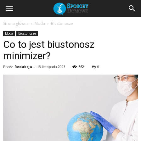
SposobyDomowe.pl
Strona główna
Moda
Biustonosze
Moda
Biustonosze
–
Co to jest biustonosz
minimizer?
domowe
Przez
Redakcja
-
13 listopada 2023
562
0
sposoby
na
zdrowie,