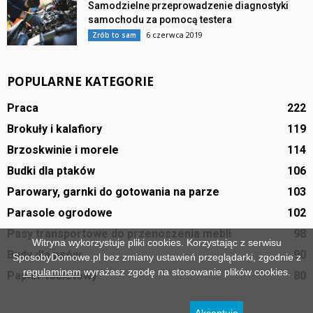
Samodzielne przeprowadzenie diagnostyki
samochodu za pomocą testera
6 czerwca 2019
Zrób to sam
POPULARNE KATEGORIE
Praca
222
Brokuły i kalafiory
119
Brzoskwinie i morele
114
Budki dla ptaków
106
Parowary, garnki do gotowania na parze
103
Parasole ogrodowe
102
Pasy transportowe do przenoszenia mebli
98
Witryna wykorzystuje pliki cookies. Korzystając z serwisu
Budy dla psów
90
SposobyDomowe.pl bez zmiany ustawień przeglądarki, zgodnie z
regulaminem
wyrażasz zgodę na stosowanie plików cookies.
Papier toaletowy
80