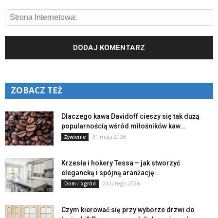
ZOBACZ TEŻ
Dlaczego kawa Davidoff cieszy się tak dużą
popularnością wśród miłośników kaw...
31 maja 2026
Żywienie
Krzesła i hokery Tessa – jak stworzyć
elegancką i spójną aranżację...
24 lutego 2026
Dom i ogród
Czym kierować się przy wyborze drzwi do