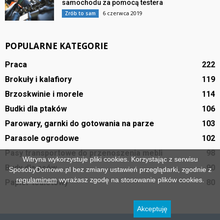
samochodu za pomocą testera
6 czerwca 2019
Zrób to sam
POPULARNE KATEGORIE
Praca
222
Brokuły i kalafiory
119
Brzoskwinie i morele
114
Budki dla ptaków
106
Parowary, garnki do gotowania na parze
103
Parasole ogrodowe
102
Pasy transportowe do przenoszenia mebli
98
Witryna wykorzystuje pliki cookies. Korzystając z serwisu
Budy dla psów
90
SposobyDomowe.pl bez zmiany ustawień przeglądarki, zgodnie z
regulaminem
wyrażasz zgodę na stosowanie plików cookies.
Papier toaletowy
80
Akceptuję