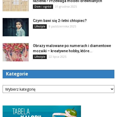
łazienki? Przewaga modeli drewnianych
31 grudnia 2025
Dom i ogród
Czym bawi się 2-letni chłopiec?
8 października 2025
Lifestyle
Obrazy malowane po numerach i diamentowe
mozaiki – kreatywne hobby, które...
22 lipca 2025
Lifestyle
Kategorie
Kategorie