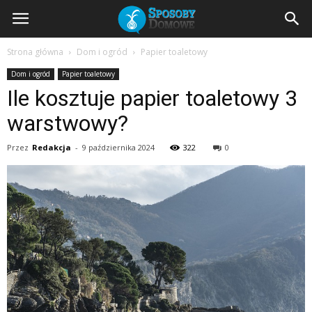
SposobyDomowe.pl
Strona główna
Dom i ogród
Papier toaletowy
Dom i ogród
Papier toaletowy
–
Ile kosztuje papier toaletowy 3
warstwowy?
domowe
Przez
Redakcja
-
9 października 2024
322
0
sposoby
na
zdrowie,