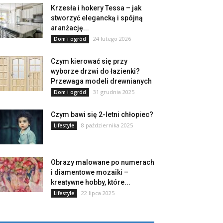
Krzesła i hokery Tessa – jak
stworzyć elegancką i spójną
aranżację...
24 lutego 2026
Dom i ogród
Czym kierować się przy
wyborze drzwi do łazienki?
Przewaga modeli drewnianych
31 grudnia 2025
Dom i ogród
Czym bawi się 2-letni chłopiec?
8 października 2025
Lifestyle
Obrazy malowane po numerach
i diamentowe mozaiki –
kreatywne hobby, które...
22 lipca 2025
Lifestyle