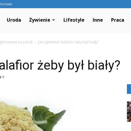
Kontakt
l
Uroda
Żywienie
Lifestyle
Inne
Praca
 gotowania na parze
Jak ugotować kalafior żeby był biały?
lafior żeby był biały?
0