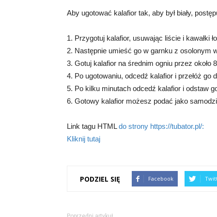
Aby ugotować kalafior tak, aby był biały, postę
1. Przygotuj kalafior, usuwając liście i kawałki ł
2. Następnie umieść go w garnku z osolonym 
3. Gotuj kalafior na średnim ogniu przez około 8
4. Po ugotowaniu, odcedź kalafior i przełóż g
5. Po kilku minutach odcedź kalafior i odstaw g
6. Gotowy kalafior możesz podać jako samodzi
Link tagu HTML
do strony https://tubator.pl/:
Kliknij tutaj
PODZIEL SIĘ
Facebook
Twit
Poprzedni artykuł