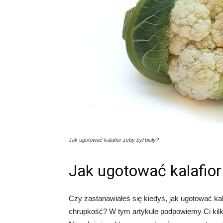
zdrowie,
urodę
i
inne
Jak ugotować kalafior żeby był biały?
Jak ugotować kalafior 
Czy zastanawiałeś się kiedyś, jak ugotować kala
chrupkość? W tym artykule podpowiemy Ci kilka