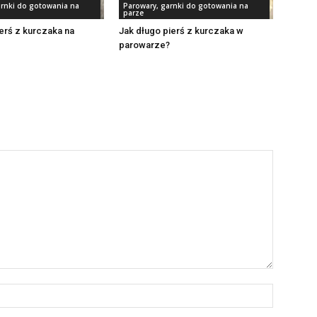
arnki do gotowania na
Parowary, garnki do gotowania na
parze
ierś z kurczaka na
Jak długo pierś z kurczaka w
parowarze?