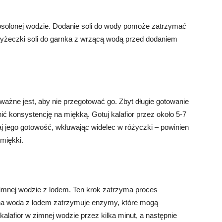
w osolonej wodzie. Dodanie soli do wody pomoże zatrzymać
2 łyżeczki soli do garnka z wrzącą wodą przed dodaniem
 ważne jest, aby nie przegotować go. Zbyt długie gotowanie
ć konsystencję na miękką. Gotuj kalafior przez około 5-7
aj jego gotowość, wkłuwając widelec w różyczki – powinien
 miękki.
zimnej wodzie z lodem. Ten krok zatrzyma proces
mna woda z lodem zatrzymuje enzymy, które mogą
lafior w zimnej wodzie przez kilka minut, a następnie