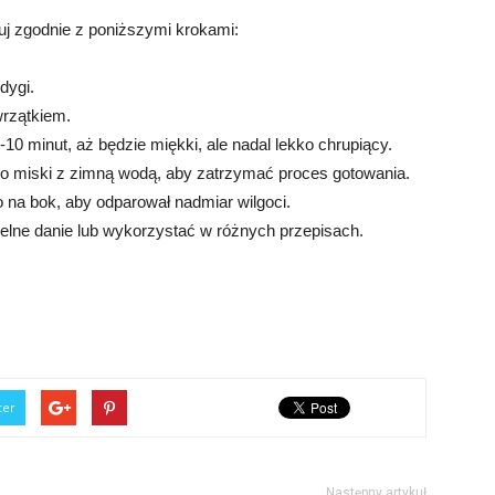
puj zgodnie z poniższymi krokami:
odygi.
wrzątkiem.
-10 minut, aż będzie miękki, ale nadal lekko chrupiący.
o do miski z zimną wodą, aby zatrzymać proces gotowania.
o na bok, aby odparował nadmiar wilgoci.
elne danie lub wykorzystać w różnych przepisach.
ter
Następny artykuł