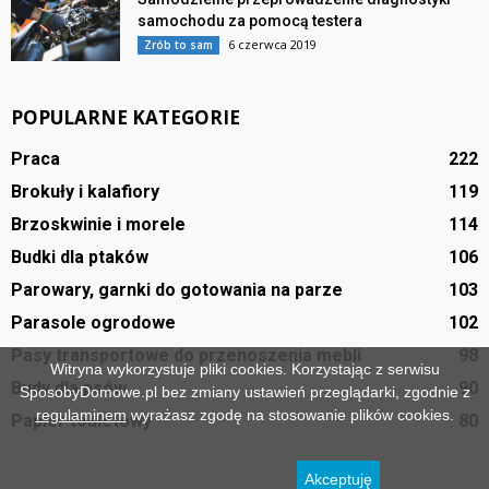
samochodu za pomocą testera
6 czerwca 2019
Zrób to sam
POPULARNE KATEGORIE
Praca
222
Brokuły i kalafiory
119
Brzoskwinie i morele
114
Budki dla ptaków
106
Parowary, garnki do gotowania na parze
103
Parasole ogrodowe
102
Pasy transportowe do przenoszenia mebli
98
Witryna wykorzystuje pliki cookies. Korzystając z serwisu
Budy dla psów
90
SposobyDomowe.pl bez zmiany ustawień przeglądarki, zgodnie z
regulaminem
wyrażasz zgodę na stosowanie plików cookies.
Papier toaletowy
80
Akceptuję