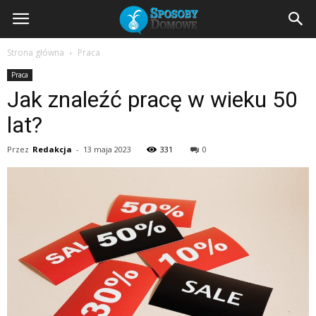
SposobyDomowe.pl
Strona główna
Praca
Praca
–
Jak znaleźć pracę w wieku 50
lat?
domowe
Przez
Redakcja
-
13 maja 2023
331
0
sposoby
na
zdrowie,