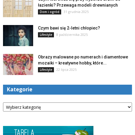
łazienki? Przewaga modeli drewnianych
31 grudnia 2025
Dom i ogród
Czym bawi się 2-letni chłopiec?
8 października 2025
Lifestyle
Obrazy malowane po numerach i diamentowe
mozaiki – kreatywne hobby, które...
22 lipca 2025
Lifestyle
Kategorie
Kategorie