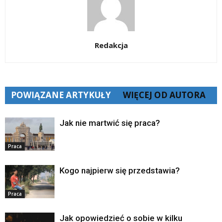
Redakcja
POWIĄZANE ARTYKUŁY
WIĘCEJ OD AUTORA
Jak nie martwić się praca?
Praca
Kogo najpierw się przedstawia?
Praca
Jak opowiedzieć o sobie w kilku