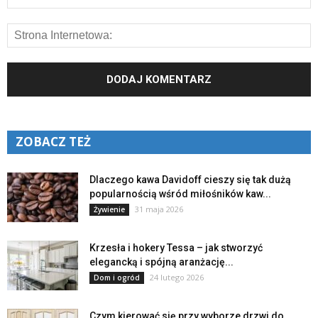
ZOBACZ TEŻ
Dlaczego kawa Davidoff cieszy się tak dużą
popularnością wśród miłośników kaw...
31 maja 2026
Żywienie
Krzesła i hokery Tessa – jak stworzyć
elegancką i spójną aranżację...
24 lutego 2026
Dom i ogród
Czym kierować się przy wyborze drzwi do