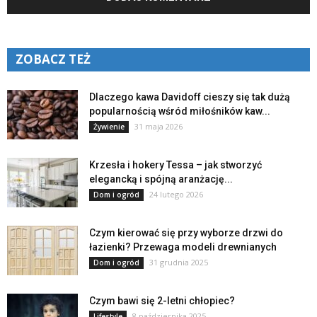
ZOBACZ TEŻ
Dlaczego kawa Davidoff cieszy się tak dużą
popularnością wśród miłośników kaw...
31 maja 2026
Żywienie
Krzesła i hokery Tessa – jak stworzyć
elegancką i spójną aranżację...
24 lutego 2026
Dom i ogród
Czym kierować się przy wyborze drzwi do
łazienki? Przewaga modeli drewnianych
31 grudnia 2025
Dom i ogród
Czym bawi się 2-letni chłopiec?
8 października 2025
Lifestyle