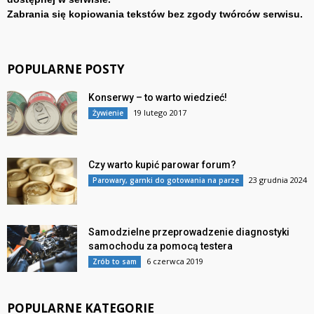
Zabrania się kopiowania tekstów bez zgody twórców serwisu.
POPULARNE POSTY
Konserwy – to warto wiedzieć!
19 lutego 2017
Żywienie
Czy warto kupić parowar forum?
23 grudnia 2024
Parowary, garnki do gotowania na parze
Samodzielne przeprowadzenie diagnostyki
samochodu za pomocą testera
6 czerwca 2019
Zrób to sam
POPULARNE KATEGORIE