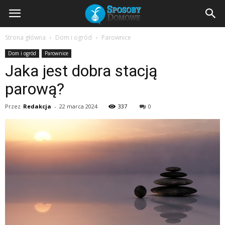
SposobyDomowe.pl
Strona główna
Dom i ogród
Parownice
Dom i ogród
Parownice
–
Jaka jest dobra stacją
parową?
domowe
Przez
Redakcja
-
22 marca 2024
337
0
sposoby
na
zdrowie,