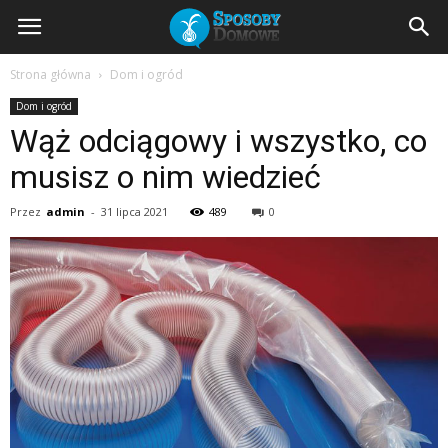
SposobyDomowe.pl
Strona główna
Dom i ogród
Dom i ogród
–
Wąż odciągowy i wszystko, co
musisz o nim wiedzieć
domowe
Przez
admin
-
31 lipca 2021
489
0
sposoby
na
zdrowie,