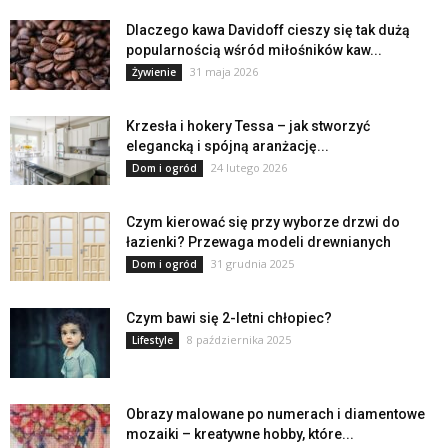
Dlaczego kawa Davidoff cieszy się tak dużą
popularnością wśród miłośników kaw...
31 maja 2026
Żywienie
Krzesła i hokery Tessa – jak stworzyć
elegancką i spójną aranżację...
24 lutego 2026
Dom i ogród
Czym kierować się przy wyborze drzwi do
łazienki? Przewaga modeli drewnianych
31 grudnia 2025
Dom i ogród
Czym bawi się 2-letni chłopiec?
8 października 2025
Lifestyle
Obrazy malowane po numerach i diamentowe
mozaiki – kreatywne hobby, które...