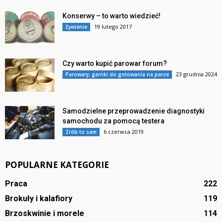
Konserwy – to warto wiedzieć!
19 lutego 2017
Żywienie
Czy warto kupić parowar forum?
23 grudnia 2024
Parowary, garnki do gotowania na parze
Samodzielne przeprowadzenie diagnostyki
samochodu za pomocą testera
6 czerwca 2019
Zrób to sam
POPULARNE KATEGORIE
Praca
222
Brokuły i kalafiory
119
Brzoskwinie i morele
114