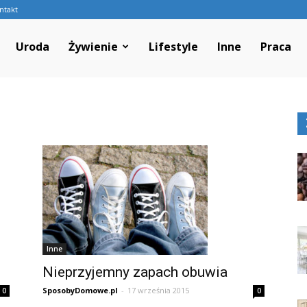
ntakt
l
Uroda
Żywienie
Lifestyle
Inne
Praca
Inne
Nieprzyjemny zapach obuwia
SposobyDomowe.pl
-
17 września 2015
0
0