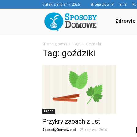
piątek, sierpień 7, 2026
Strona główna
Inne
Ko
SposobyDomowe.p
Zdrowie
Strona główna
Tagi
Goździki
–
Tag: goździki
domowe
sposoby
Uroda
na
Przykry zapach z ust
SposobyDomowe.pl
-
23 czerwca 2016