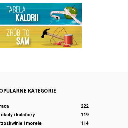
OPULARNE KATEGORIE
raca
222
rokuły i kalafiory
119
rzoskwinie i morele
114