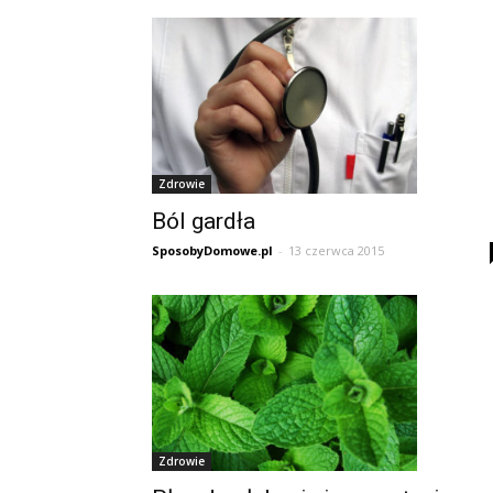
zdrowie,
urodę
Zdrowie
i
Ból gardła
SposobyDomowe.pl
-
13 czerwca 2015
inne
Zdrowie