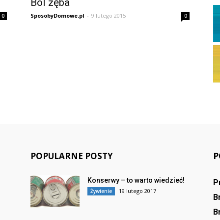
Ból zęba
SposobyDomowe.pl
-
9 lutego 2015
0
0
POPULARNE POSTY
P
Konserwy – to warto wiedzieć!
P
19 lutego 2017
Żywienie
B
B