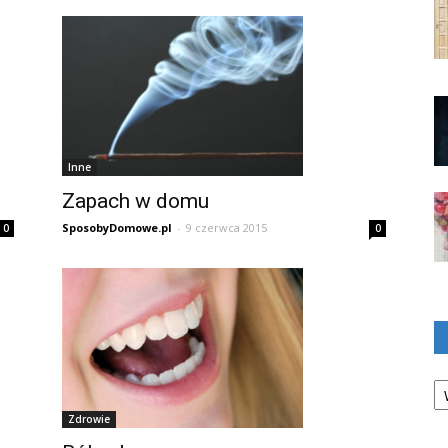
Inne
Zapach w domu
SposobyDomowe.pl
-
9 czerwca 2015
0
0
Ka
Zdrowie