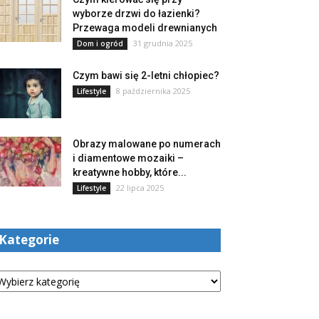
wyborze drzwi do łazienki?
Przewaga modeli drewnianych
31 grudnia 2025
Dom i ogród
Czym bawi się 2-letni chłopiec?
8 października 2025
Lifestyle
Obrazy malowane po numerach
i diamentowe mozaiki –
kreatywne hobby, które...
22 lipca 2025
Lifestyle
Kategorie
tegorie