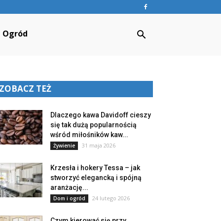
Ogród
ZOBACZ TEŻ
Dlaczego kawa Davidoff cieszy
się tak dużą popularnością
wśród miłośników kaw...
31 maja 2026
Żywienie
Krzesła i hokery Tessa – jak
stworzyć elegancką i spójną
aranżację...
24 lutego 2026
Dom i ogród
Czym kierować się przy